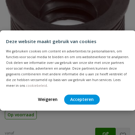
Naam
Samenvatting
Deze website maakt gebruik van cookies
We gebruiken cookies om content en advertenties te personaliseren, om
Beoordeling
functies voor social media te bieden en om ons websiteverkeer te analyseren.
Ook delen we informatie over uw gebruik van onze site met onze partners
voor social media, adverteren en analyse. Deze partners kunnen deze
gegevens combineren met andere informatie die u aan ze heeft verstrekt of
die ze hebben verzameld op basis van uw gebruik van hun services. Lees
meer in ons
cookiebeleid
.
Rubberen overgangsstuk
Beoordeling versturen
Aansluiting: inwendig lijm | Diameter: 32 t/m 75 mm | Kleur:
Weigeren
Accepteren
grijs | Keurmerk: KOMO
Op voorraad
vanaf