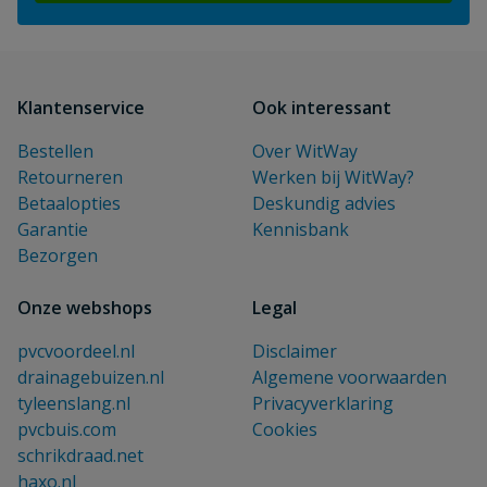
Klantenservice
Ook interessant
Bestellen
Over WitWay
Retourneren
Werken bij WitWay?
Betaalopties
Deskundig advies
Garantie
Kennisbank
Bezorgen
Onze webshops
Legal
pvcvoordeel.nl
Disclaimer
drainagebuizen.nl
Algemene voorwaarden
tyleenslang.nl
Privacyverklaring
pvcbuis.com
Cookies
schrikdraad.net
haxo.nl