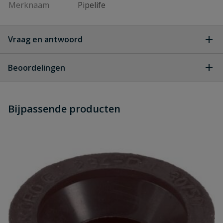
Merknaam
Pipelife
Vraag en antwoord
Geen vragen
Beoordelingen
Heb je zelf ook een vraag over
Stel jouw
Bijpassende producten
Schrijf zelf een beoordeling
vraag
dit product?
Je beoordeelt:
PVC verloopstuk lang spie 75 mm x
lijmmof 50 mm
Uw waardering: