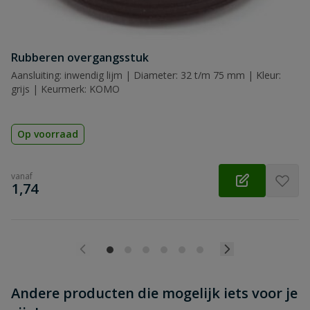
Beoordeling versturen
Rubberen overgangsstuk
Aansluiting: inwendig lijm | Diameter: 32 t/m 75 mm | Kleur:
grijs | Keurmerk: KOMO
Op voorraad
vanaf
€
1,74
Andere producten die mogelijk iets voor je