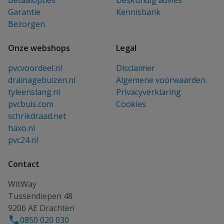
Betaalopties
Deskundig advies
Garantie
Kennisbank
Bezorgen
Onze webshops
Legal
pvcvoordeel.nl
Disclaimer
drainagebuizen.nl
Algemene voorwaarden
tyleenslang.nl
Privacyverklaring
pvcbuis.com
Cookies
schrikdraad.net
haxo.nl
pvc24.nl
Contact
WitWay
Tussendiepen 48
9206 AE Drachten
0850 020 030