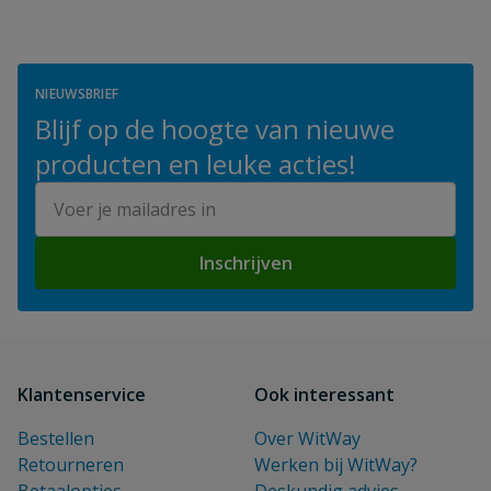
NIEUWSBRIEF
Blijf op de hoogte van nieuwe
producten en leuke acties!
E-mailadres
Inschrijven
Klantenservice
Ook interessant
Bestellen
Over WitWay
Retourneren
Werken bij WitWay?