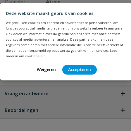
Diameter
40 mm
Deze website maakt gebruik van cookies
Kleur
grijs
We gebruiken cookies om content en advertenties te personaliseren, om
functies voor social media te bieden en om ons websiteverkeer te analyseren.
Graden bocht
45
Ook delen we informatie over uw gebruik van onze site met onze partners
voor social media, adverteren en analyse. Deze partners kunnen deze
Keurmerk
KOMO
gegevens combineren met andere informatie die u aan ze heeft verstrekt of
die ze hebben verzameld op basis van uw gebruik van hun services. Lees
meer in ons
cookiebeleid
.
Materiaal
PVC
Weigeren
Accepteren
Merknaam
Pipelife
Vraag en antwoord
Geen vragen
Beoordelingen
Heb je zelf ook een vraag over
Stel jouw