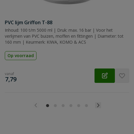
PVC lijm Griffon T-88
Inhoud: 100 t/m 5000 ml | Druk: max. 16 bar | Voor het
verlijmen van PVC buizen, moffen en fittingen | Diameter: tot
160 mm | Keurmerk: KIWA, KOMO & ACS
Op voorraad
vanaf
€
7,79