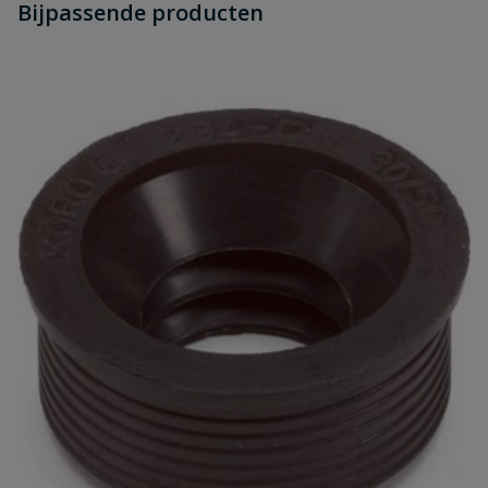
Bijpassende producten
Schrijf zelf een beoordeling
vraag
dit product?
Je beoordeelt:
PVC bocht 45° 2x lijm 40 mm
Uw waardering:
Naam
Samenvatting
Beoordeling