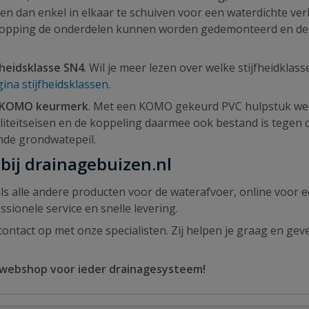
elen dan enkel in elkaar te schuiven voor een waterdichte ver
rstopping de onderdelen kunnen worden gedemonteerd en de 
fheidsklasse SN4
. Wil je meer lezen over welke stijfheidklas
gina stijfheidsklassen
.
KOMO keurmerk
. Met een KOMO gekeurd PVC hulpstuk wee
liteitseisen en de koppeling daarmee ook bestand is tegen 
nde grondwatepeil.
bij drainagebuizen.nl
s alle andere producten voor de waterafvoer, online voor 
sionele service en snelle levering.
ontact op met onze specialisten. Zij helpen je graag en geve
 webshop voor ieder drainagesysteem!