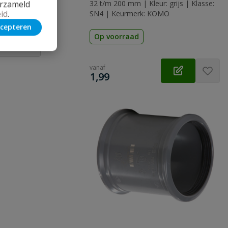
erzameld
32 t/m 200 mm | Kleur: grijs | Klasse:
id
.
SN4 | Keurmerk: KOMO
cepteren
Op voorraad
 vraag
vanaf
€
1,99