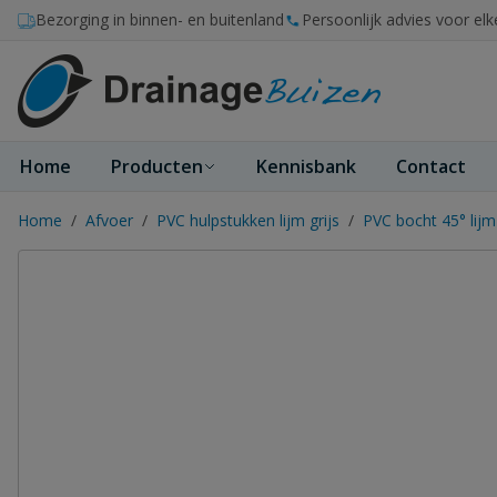
Ga naar de inhoud
Bezorging in binnen- en buitenland
Persoonlijk advies voor elk
Home
Producten
Kennisbank
Contact
Home
/
Afvoer
/
PVC hulpstukken lijm grijs
/
PVC bocht 45° lij