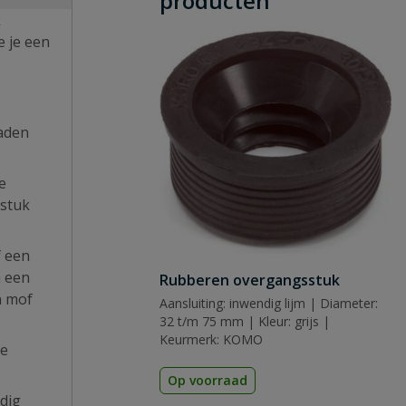
producten
k
e je een
aden
e
pstuk
f een
n een
Rubberen overgangsstuk
n mof
Aansluiting: inwendig lijm | Diameter:
32 t/m 75 mm | Kleur: grijs |
Keurmerk: KOMO
te
Op voorraad
dig