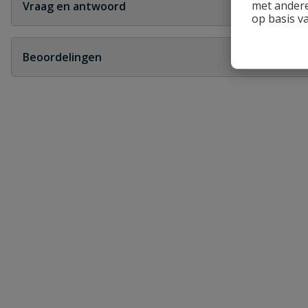
met andere
Vraag en antwoord
op basis v
Geen vragen
Beoordelingen
Heb je zelf ook een vraag over dit product?
Schrijf zelf een beoordeling
Je beoordeelt:
PVC bocht 45° lijm x spie 50 mm
Uw waardering:
Naam