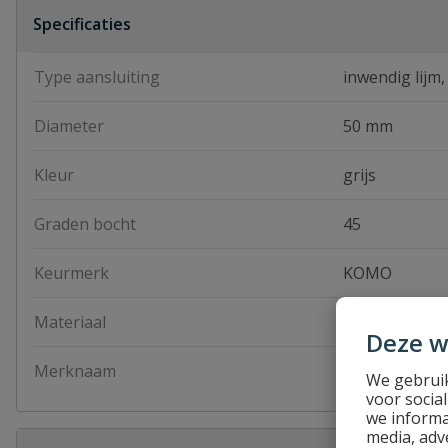
Specificaties
Type aansluiting
inwendig lijm,
Diameter
50 mm
Kleur
grijs
Graden bocht
45
Keurmerk
KOMO
Materiaal
PVC
Deze w
Merknaam
Pipelife
We gebruik
voor socia
we informa
media, adv