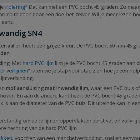
 je
riolering
? Dat kan met een PVC bocht 45 graden. Zo maa
prima te doen door een doe-het-zelver. Wil je meer lezen ho
" eens.
kwandig SN4
eriaal
en heeft een
grijze kleur
. De PVC bocht 50 mm 45 gr
aden
.
ding
. Met
hard PVC lijm
lijm je de PVC bocht 45 graden aan d
er verlijmen
" laten we je stap voor stap zien hoe je een hul
lijmverbinding.
een
mof aansluiting met inwendig lijm
, waar een PVC buis o
choven. En aan de andere kant heeft de PVC bocht 45 grade
ijk is aan de diameter van de PVC buis. Dit uiteinde kan in ee
erstandig om de te lijmen oppervlakten eerst vet en vuilvrij 
re hechting van de hard PVC lijm.
ukken
, voorzien van een manchetverbinding, snel en eenvou