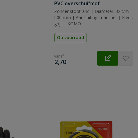
PVC overschuifmof
Zonder stootrand | Diameter: 32 t/m
500 mm | Aansluiting: manchet | Kleur:
grijs | KOMO
Op voorraad
vanaf
€
2,70