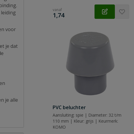
binding.
vanaf
leiding
€
1,74
sen voor
t je dat
de
een
n je alle
PVC beluchter
Aansluiting: spie | Diameter: 32 t/m
110 mm | Kleur: grijs | Keurmerk:
KOMO