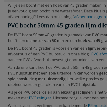
Wil je een bocht met een hoek van 45 graden maken in
je eenvoudig een bocht in de waterafvoer. Deze klus is 
afvoer aanlegt? Lees dan onze blog "
afvoer aanleggen
PVC bocht 50mm 45 graden lijm di
De PVC bocht 50mm 45 graden is gemaakt van
PVC mat
heeft een
diameter van 50 mm
en een
hoek van 45 gr
De PVC bocht 45 graden is voorzien van een
lijmverbin
afvoerbuis of een PVC hulpstuk. In onze blog "
PVC afvo
aan een PVC afvoerbuis bevestigt door middel van een 
Aan de ene kant heeft de PVC bocht 50mm 45 graden 
PVC hulpstuk met een spie uiteinde in kan worden ges
spie aansluiting met uitwendig lijm
, welke precies gel
uiteinde worden gestoken van een PVC hulpstuk.
Als je de PVC onderdelen aan elkaar gaat lijmen is het v
maken met
PVC reiniger.
Hiermee zorg je voor een bete
Wil je liever niet verlijmen, dan kan je met de
PP hulpst