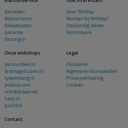
Klantenservice
Ook interessant
Bestellen
Over WitWay
Retourneren
Werken bij WitWay?
Betaalopties
Deskundig advies
Garantie
Kennisbank
Bezorgen
Onze webshops
Legal
pvcvoordeel.nl
Disclaimer
drainagebuizen.nl
Algemene voorwaarden
tyleenslang.nl
Privacyverklaring
pvcbuis.com
Cookies
schrikdraad.net
haxo.nl
pvc24.nl
Contact