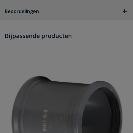
Geen vragen
Beoordelingen
Heb je zelf ook een vraag over
Stel jouw
Bijpassende producten
Schrijf zelf een beoordeling
vraag
dit product?
Je beoordeelt:
Rubber overgangsstuk PVC/metaal
50 x 30 mm
Uw waardering:
Naam