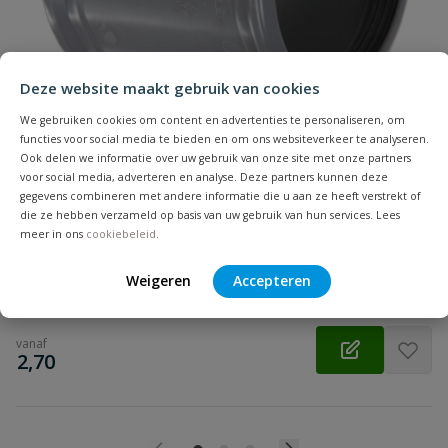
Samenvatting
Beoordeling
Deze website maakt gebruik van cookies
We gebruiken cookies om content en advertenties te personaliseren, om
functies voor social media te bieden en om ons websiteverkeer te analyseren.
Ook delen we informatie over uw gebruik van onze site met onze partners
voor social media, adverteren en analyse. Deze partners kunnen deze
PVC overschuifmof
gegevens combineren met andere informatie die u aan ze heeft verstrekt of
Beoordeling versturen
Zonder stootrand | Diameter: 32 t/m 500 mm | Aansluiting:
die ze hebben verzameld op basis van uw gebruik van hun services. Lees
meer in ons
cookiebeleid
.
manchet | Kleur: grijs | KOMO
Weigeren
Accepteren
Op voorraad
vanaf
€
2,70