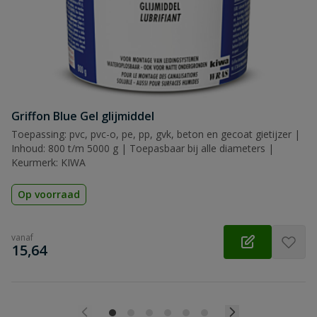
Griffon Blue Gel glijmiddel
Toepassing: pvc, pvc-o, pe, pp, gvk, beton en gecoat gietijzer |
Inhoud: 800 t/m 5000 g | Toepasbaar bij alle diameters |
Keurmerk: KIWA
Op voorraad
vanaf
€
15,64