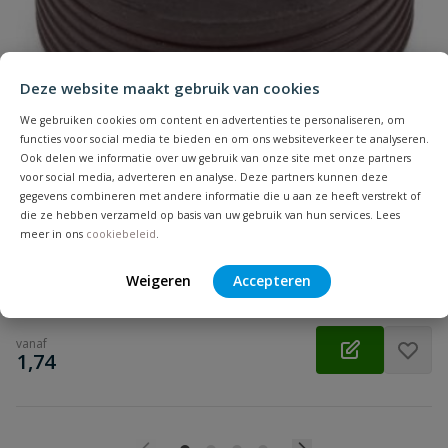
Samenvatting
Beoordeling
Deze website maakt gebruik van cookies
We gebruiken cookies om content en advertenties te personaliseren, om
functies voor social media te bieden en om ons websiteverkeer te analyseren.
Ook delen we informatie over uw gebruik van onze site met onze partners
voor social media, adverteren en analyse. Deze partners kunnen deze
Rubberen overgangsstuk
gegevens combineren met andere informatie die u aan ze heeft verstrekt of
Beoordeling versturen
Aansluiting: inwendig lijm | Diameter: 32 t/m 75 mm | Kleur:
die ze hebben verzameld op basis van uw gebruik van hun services. Lees
meer in ons
cookiebeleid
.
grijs | Keurmerk: KOMO
Weigeren
Accepteren
Op voorraad
vanaf
€
1,74