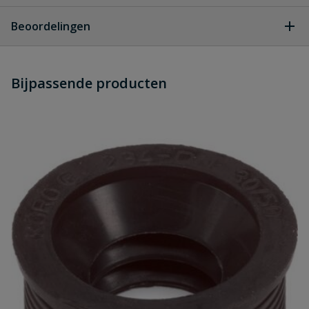
Geen vragen
Beoordelingen
Heb je zelf ook een vraag over
Stel jouw
Bijpassende producten
Schrijf zelf een beoordeling
vraag
dit product?
Je beoordeelt:
Rubber overgangsstuk PVC/metaal
75 x 50 mm
Uw waardering:
Naam