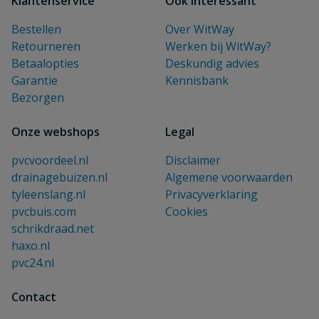
Klantenservice
Ook interessant
Bestellen
Over WitWay
Retourneren
Werken bij WitWay?
Betaalopties
Deskundig advies
Garantie
Kennisbank
Bezorgen
Onze webshops
Legal
pvcvoordeel.nl
Disclaimer
drainagebuizen.nl
Algemene voorwaarden
tyleenslang.nl
Privacyverklaring
pvcbuis.com
Cookies
schrikdraad.net
haxo.nl
pvc24.nl
Contact