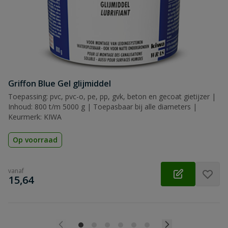
Griffon Blue Gel glijmiddel
Toepassing: pvc, pvc-o, pe, pp, gvk, beton en gecoat gietijzer |
Inhoud: 800 t/m 5000 g | Toepasbaar bij alle diameters |
Keurmerk: KIWA
Op voorraad
vanaf
€
15,64