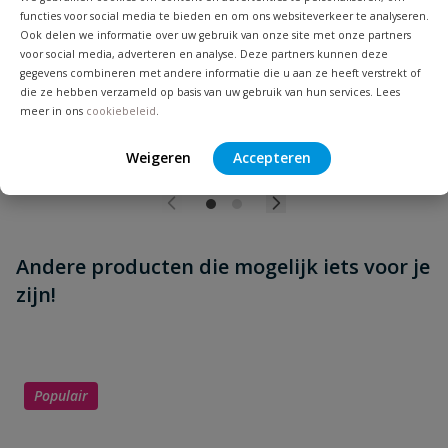
functies voor social media te bieden en om ons websiteverkeer te analyseren.
Op voorraad
Ook delen we informatie over uw gebruik van onze site met onze partners
voor social media, adverteren en analyse. Deze partners kunnen deze
gegevens combineren met andere informatie die u aan ze heeft verstrekt of
die ze hebben verzameld op basis van uw gebruik van hun services. Lees
vanaf
€
20,74
meer in ons
cookiebeleid
.
Weigeren
Accepteren
Andere producten die mogelijk iets voor je
zijn!
Populair