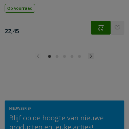
Op voorraad
€
22,45
NIEUWSBRIEF
Blijf op de hoogte van nieuwe
producten en leuke acties!