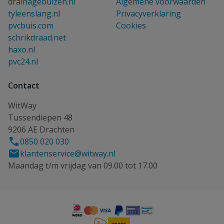
drainagebuizen.nl
Algemene voorwaarden
tyleenslang.nl
Privacyverklaring
pvcbuis.com
Cookies
schrikdraad.net
haxo.nl
pvc24.nl
Contact
WitWay
Tussendiepen 48
9206 AE Drachten
0850 020 030
klantenservice@witway.nl
Maandag t/m vrijdag van 09.00 tot 17.00