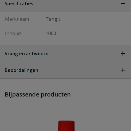
Specificaties
Merknaam
Tangit
Inhoud
1000
Vraag en antwoord
Geen vragen
Beoordelingen
Heb je zelf ook een vraag over
Stel jouw
Bijpassende producten
Schrijf zelf een beoordeling
vraag
dit product?
Je beoordeelt:
Tangit KS speciaalreiniger
Uw waardering: