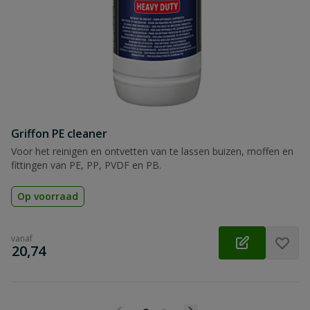
Beoordeling
Beoordeling versturen
Griffon PE cleaner
Voor het reinigen en ontvetten van te lassen buizen, moffen en
fittingen van PE, PP, PVDF en PB.
Op voorraad
vanaf
€
20,74