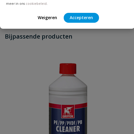
meer in ons
cookiebeleid
.
Geen vragen
Beoordelingen
Weigeren
Accepteren
Heb je zelf ook een vraag over
Stel jouw
Bijpassende producten
Schrijf zelf een beoordeling
vraag
dit product?
Je beoordeelt:
Tec7 Cleaner
Uw waardering:
Naam
Samenvatting