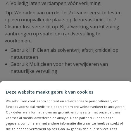
Volledig laten verdampen vóór verlijming.
Tip:
We raden aan om de Tec7 cleaner eerst te testen
op een onopvallende plaats op kleurvastheid. Tec7
Cleaner lost verse kit op. Bij afwerking van kit zuinig
aanbrengen op spatel om randvervuiling te
voorkomen.
Gebruik HP Clean als solventvrij afstrijkmiddel op
natuursteen
Gebruik Multiclean voor het verwijderen van
natuurlijke vervuiling
Specificaties
Deze website maakt gebruik van cookies
We gebruiken cookies om content en advertenties te personaliseren, om
Merknaam
Tec7
functies voor social media te bieden en om ons websiteverkeer te analyseren.
Ook delen we informatie over uw gebruik van onze site met onze partners
voor social media, adverteren en analyse. Deze partners kunnen deze
gegevens combineren met andere informatie die u aan ze heeft verstrekt of
Vraag en antwoord
die ze hebben verzameld op basis van uw gebruik van hun services. Lees