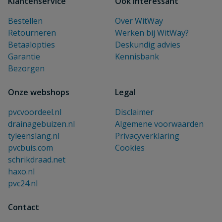
Klantenservice
Ook interessant
Bestellen
Over WitWay
Retourneren
Werken bij WitWay?
Betaalopties
Deskundig advies
Garantie
Kennisbank
Bezorgen
Onze webshops
Legal
pvcvoordeel.nl
Disclaimer
drainagebuizen.nl
Algemene voorwaarden
tyleenslang.nl
Privacyverklaring
pvcbuis.com
Cookies
schrikdraad.net
haxo.nl
pvc24.nl
Contact