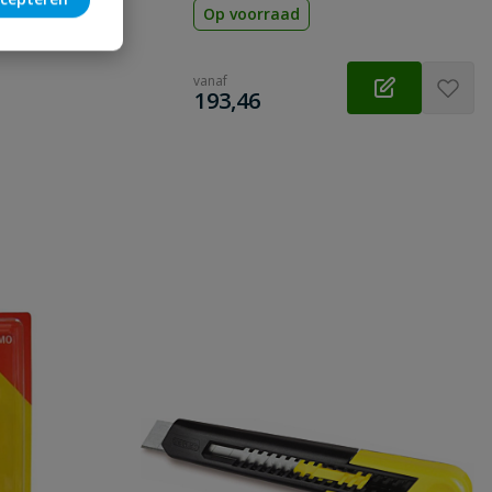
Op voorraad
vanaf
€
193,46