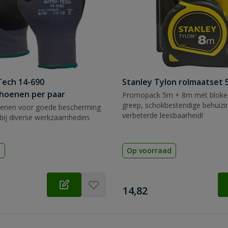
Tech 14-690
Stanley Tylon rolmaatset
hoenen per paar
Promopack 5m + 8m met blokee
greep, schokbestendige behuizi
enen voor goede bescherming
verbeterde leesbaarheid!
bij diverse werkzaamheden.
d
Op voorraad
€
14,82