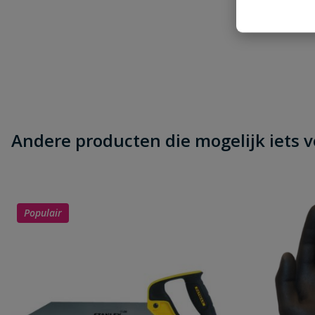
Schrijf zelf een beoordeling
Je beoordeelt:
PVC tegelpadkolk compleet spie 125
Uw waardering:
Andere producten die mogelijk iets vo
Naam
Populair
Samenvatting
Beoordeling