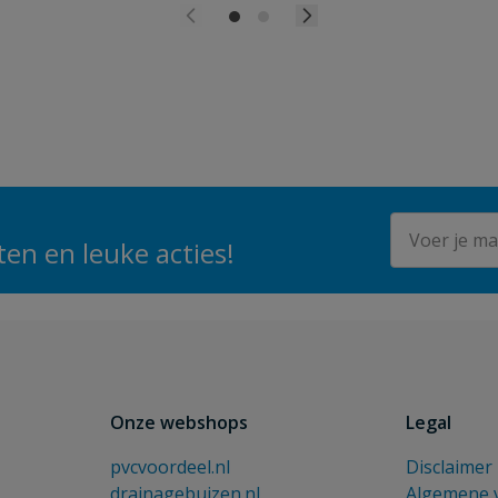
E-mailadres
en en leuke acties!
Onze webshops
Legal
pvcvoordeel.nl
Disclaimer
drainagebuizen.nl
Algemene 