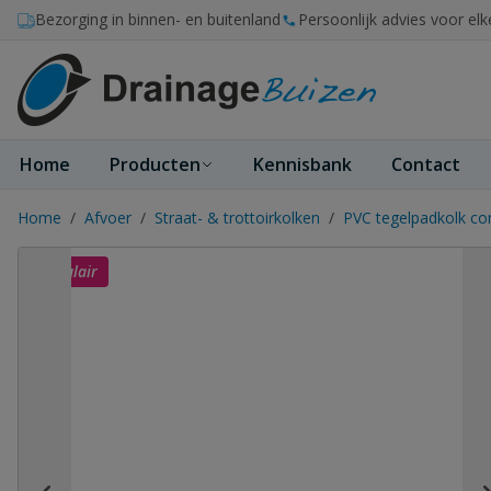
Ga naar de inhoud
Bezorging in binnen- en buitenland
Persoonlijk advies voor elk
Home
Producten
Kennisbank
Contact
Home
/
Afvoer
/
Straat- & trottoirkolken
/
PVC tegelpadkolk co
Populair