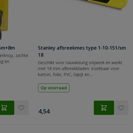
 5m+8m
Stanley afbreekmes type 1-10-151/sm
18
rknop, zachte
ng en
Geschikt voor nauwkeurig snijwerk en werkt
met 18 mm afbreekbladen. Inzetbaar voor
karton, folie, PVC, tapijt en
verpakkingsmateriaal.
Op voorraad
€
4,54