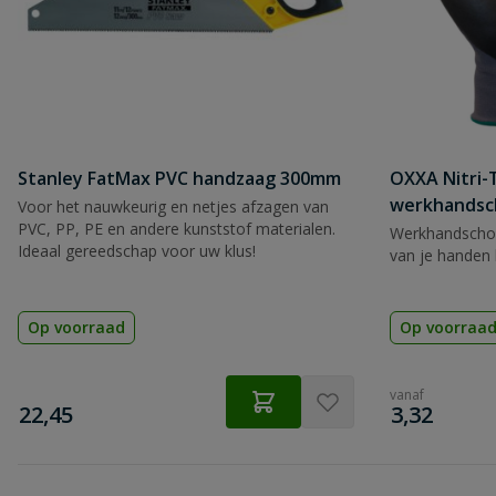
Beoordeling versturen
Stanley FatMax PVC handzaag 300mm
OXXA Nitri-
werkhandsc
Voor het nauwkeurig en netjes afzagen van
PVC, PP, PE en andere kunststof materialen.
Werkhandscho
Ideaal gereedschap voor uw klus!
van je handen 
Op voorraad
Op voorraa
vanaf
€
€
22,45
3,32