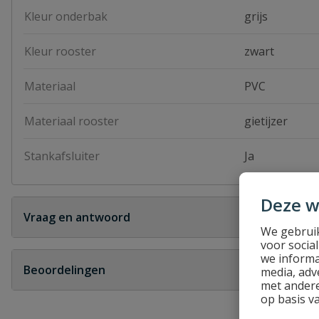
Kleur onderbak
grijs
Kleur rooster
zwart
Materiaal
PVC
Materiaal rooster
gietijzer
Stankafsluiter
Ja
Deze w
Vraag en antwoord
We gebruik
voor socia
Geen vragen
we informa
Beoordelingen
media, adv
met andere
op basis v
Heb je zelf ook een vraag over dit product?