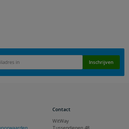
Inschrijven
Contact
WitWay
voorwaarden
Tussendiepen 48