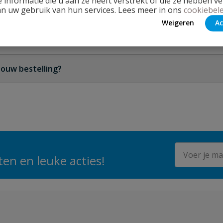
 informatie die u aan ze heeft verstrekt of die ze hebben v
an uw gebruik van hun services. Lees meer in ons
cookiebele
klantenservice en geef details over de schade. Wij zullen j
Weigeren
Ac
len van een vervangend product indien nodig.
rbonden aan je bestelling?
n afhankelijk van de gekozen producten en het bestelbedr
 getoond zodra je een product toevoegd.
jouw bestelling?
hillende methoden, waaronder iDeal, Creditcard, PayPal, en 
n weergegeven tijdens het afrekenen.
E-mailadres
en en leuke acties!