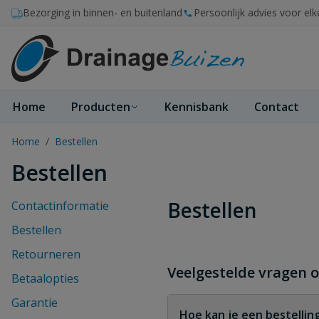
Ga naar de inhoud
Bezorging in binnen- en buitenland
Persoonlijk advies voor elk
Home
Producten
Kennisbank
Contact
Home
/
Bestellen
Bestellen
Bestellen
Contactinformatie
Bestellen
Retourneren
Veelgestelde vragen o
Betaalopties
Garantie
Hoe kan je een bestellin