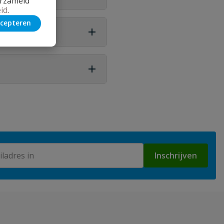
erzameld
id
.
e helpen met het indienen
cepteren
ag. De verzendkosten
Bankoverschrijving. De
Inschrijven