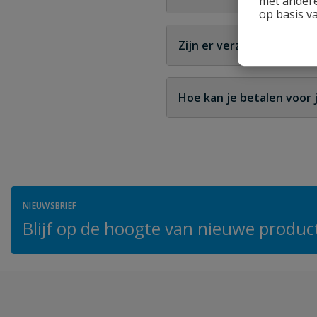
met andere
op basis v
Neem contact op met onze 
van een claim en het rege
Zijn er verzendkosten ve
Verzendingkosten variëre
worden in de winkelwagen
Hoe kan je betalen voor 
Je kunt betalen met versc
beschikbare opties worde
NIEUWSBRIEF
Blijf op de hoogte van nieuwe product