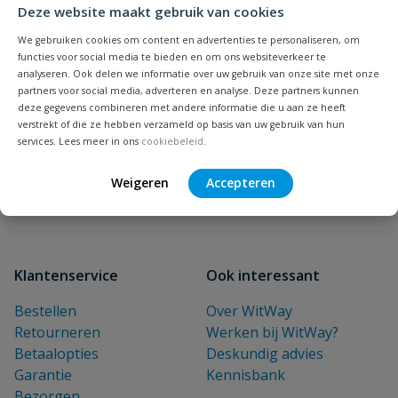
Deze website maakt gebruik van cookies
NIEUWSBRIEF
We gebruiken cookies om content en advertenties te personaliseren, om
Blijf op de hoogte van nieuwe
functies voor social media te bieden en om ons websiteverkeer te
analyseren. Ook delen we informatie over uw gebruik van onze site met onze
producten en leuke acties!
partners voor social media, adverteren en analyse. Deze partners kunnen
deze gegevens combineren met andere informatie die u aan ze heeft
E-mailadres
verstrekt of die ze hebben verzameld op basis van uw gebruik van hun
services. Lees meer in ons
cookiebeleid
.
Inschrijven
Weigeren
Accepteren
Klantenservice
Ook interessant
Bestellen
Over WitWay
Retourneren
Werken bij WitWay?
Betaalopties
Deskundig advies
Garantie
Kennisbank
Bezorgen