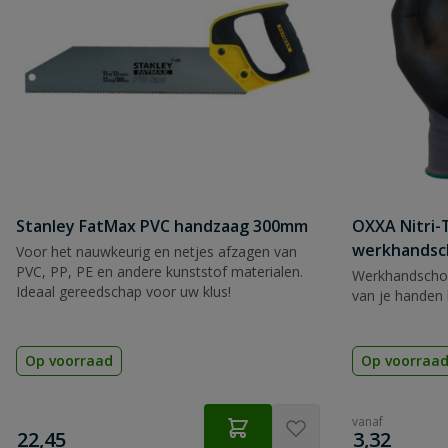
Stanley FatMax PVC handzaag 300mm
OXXA Nitri-
werkhandsc
Voor het nauwkeurig en netjes afzagen van
PVC, PP, PE en andere kunststof materialen.
Werkhandscho
Ideaal gereedschap voor uw klus!
van je handen 
Op voorraad
Op voorraa
vanaf
€
€
22,45
3,32