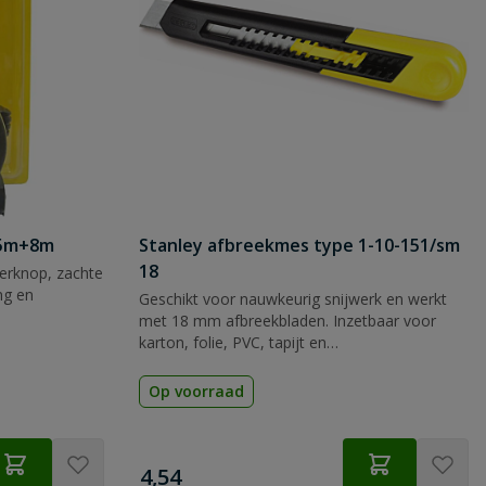
 5m+8m
Stanley afbreekmes type 1-10-151/sm
18
rknop, zachte
ng en
Geschikt voor nauwkeurig snijwerk en werkt
met 18 mm afbreekbladen. Inzetbaar voor
karton, folie, PVC, tapijt en
verpakkingsmateriaal.
Op voorraad
€
4,54