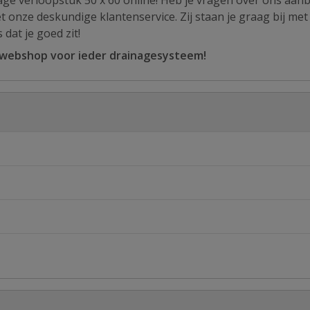
age verloopstuk 50 x 60 online! Heb je vragen over ons aan
et onze deskundige klantenservice. Zij staan je graag bij met
 dat je goed zit!
 webshop voor ieder drainagesysteem!