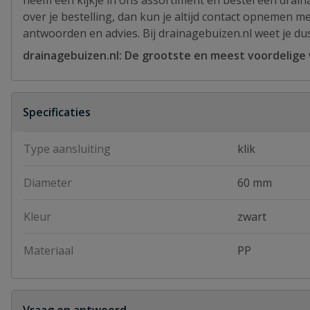
neem een kijkje in ons assortiment en bestel een drain
over je bestelling, dan kun je altijd contact opnemen m
antwoorden en advies. Bij drainagebuizen.nl weet je dus
drainagebuizen.nl: De grootste en meest voordelige
Specificaties
Type aansluiting
klik
Diameter
60 mm
Kleur
zwart
Materiaal
PP