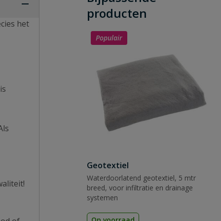
producten
cies het
Populair
is
Als
Geotextiel
Waterdoorlatend geotextiel, 5 mtr
liteit!
breed, voor infiltratie en drainage
systemen
Op voorraad