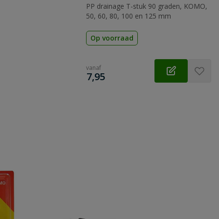
PP drainage T-stuk 90 graden, KOMO,
50, 60, 80, 100 en 125 mm
Op voorraad
vanaf
€
7,95