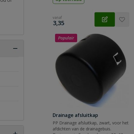
bod of
vanaf
€
3,35
Populair
Drainage afsluitkap
PP Drainage afsluitkap, zwart, voor het
afdichten van de drainagebuis.