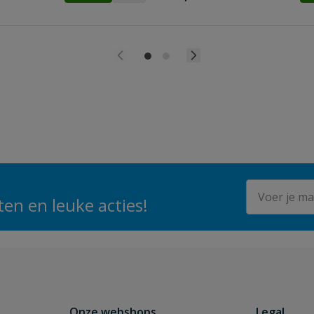
E-mailadres
en en leuke acties!
Onze webshops
Legal