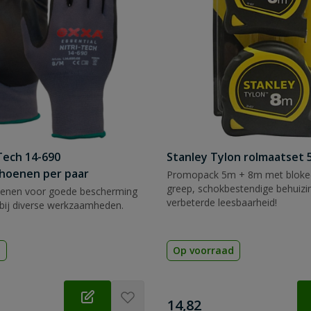
Tech 14-690
Stanley Tylon rolmaatset
hoenen per paar
Promopack 5m + 8m met blokee
greep, schokbestendige behuizi
enen voor goede bescherming
verbeterde leesbaarheid!
bij diverse werkzaamheden.
d
Op voorraad
€
14,82