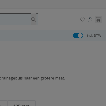
incl. BTW
k
drainagebuis naar een grotere maat.