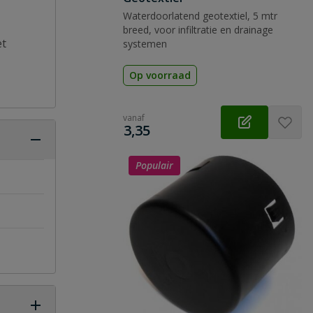
Waterdoorlatend geotextiel, 5 mtr
breed, voor infiltratie en drainage
et
systemen
Op voorraad
vanaf
€
3,35
Populair