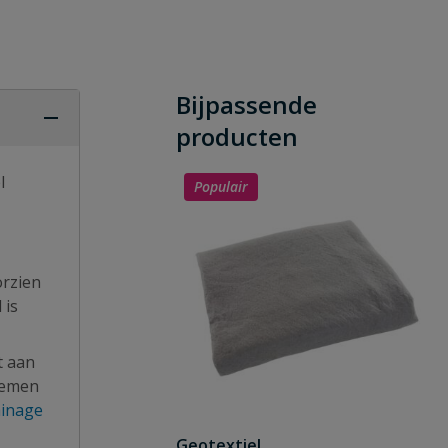
Bijpassende
producten
l
Populair
orzien
 is
t aan
stemen
ainage
Geotextiel