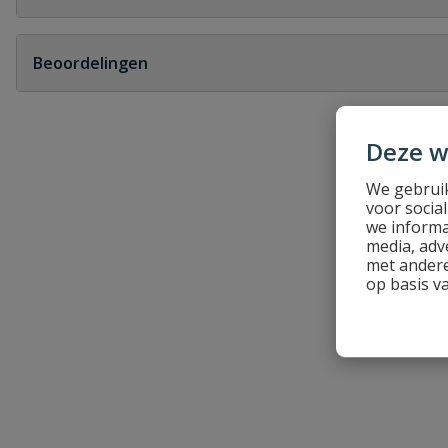
Geen vragen
Beoordelingen
Heb je zelf ook een vraag over dit product?
Deze w
Schrijf zelf een beoordeling
Je beoordeelt:
Drainage verloopstuk
We gebruik
voor socia
we informa
Uw waardering:
media, adv
met andere
op basis v
Naam