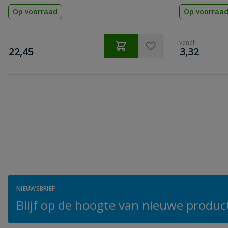
Op voorraad
Op voorraa
vanaf
€
€
22,45
3,32
NIEUWSBRIEF
Blijf op de hoogte van nieuwe product