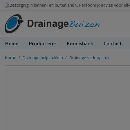
Ga naar de inhoud
Bezorging in binnen- en buitenland
Persoonlijk advies voor elk
Home
Producten
Kennisbank
Contact
Home
/
Drainage hulpstukken
/
Drainage verloopstuk