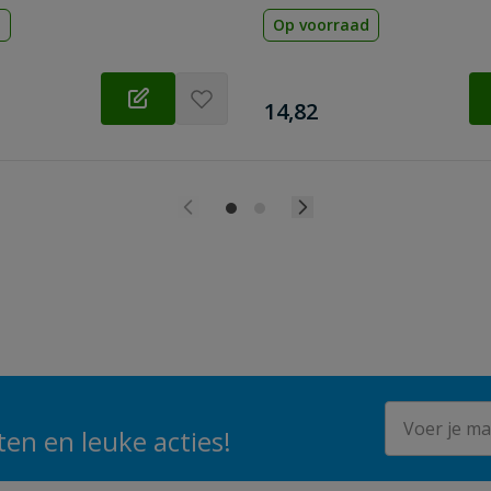
d
Op voorraad
€
14,82
E-mailadres
en en leuke acties!