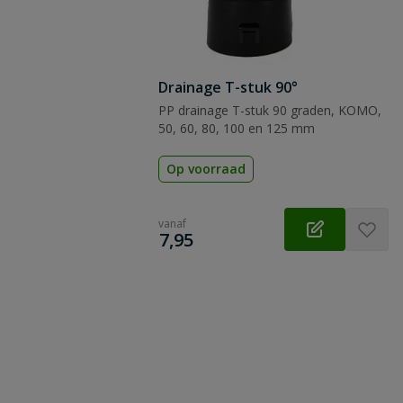
Drainage T-stuk 90°
PP drainage T-stuk 90 graden, KOMO,
50, 60, 80, 100 en 125 mm
Op voorraad
vanaf
€
7,95