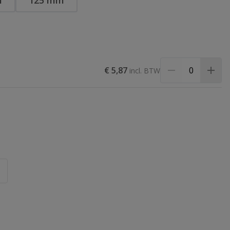
m
125 mm
€ 5,87