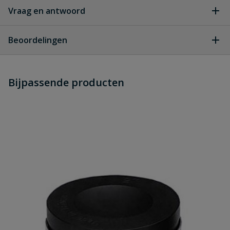
Vraag en antwoord
Geen vragen
Beoordelingen
Heb je zelf ook een vraag over
Stel jouw
Bijpassende producten
Schrijf zelf een beoordeling
vraag
dit product?
Je beoordeelt:
Flexibele bocht 110 mm / 4"
Uw waardering:
Naam