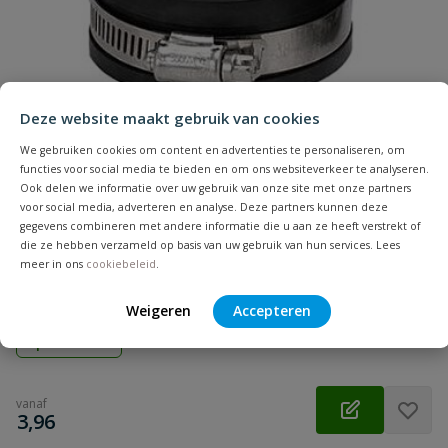
Samenvatting
Beoordeling
Deze website maakt gebruik van cookies
We gebruiken cookies om content en advertenties te personaliseren, om
functies voor social media te bieden en om ons websiteverkeer te analyseren.
Ook delen we informatie over uw gebruik van onze site met onze partners
voor social media, adverteren en analyse. Deze partners kunnen deze
Beoordeling versturen
gegevens combineren met andere informatie die u aan ze heeft verstrekt of
Flexibele eindkap
die ze hebben verzameld op basis van uw gebruik van hun services. Lees
Aansluiting: klem | Diameter: 20 t/m 360 mm | Kleur: zwart |
meer in ons
cookiebeleid
.
Keurmerk: KOMO
Weigeren
Accepteren
Op voorraad
vanaf
€
3,96