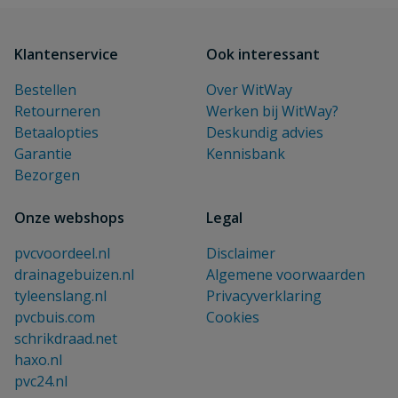
Klantenservice
Ook interessant
Bestellen
Over WitWay
Retourneren
Werken bij WitWay?
Betaalopties
Deskundig advies
Garantie
Kennisbank
Bezorgen
Onze webshops
Legal
pvcvoordeel.nl
Disclaimer
drainagebuizen.nl
Algemene voorwaarden
tyleenslang.nl
Privacyverklaring
pvcbuis.com
Cookies
schrikdraad.net
haxo.nl
pvc24.nl