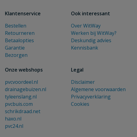
Klantenservice
Ook interessant
Bestellen
Over WitWay
Retourneren
Werken bij WitWay?
Betaalopties
Deskundig advies
Garantie
Kennisbank
Bezorgen
Onze webshops
Legal
pvcvoordeel.nl
Disclaimer
drainagebuizen.nl
Algemene voorwaarden
tyleenslang.nl
Privacyverklaring
pvcbuis.com
Cookies
schrikdraad.net
haxo.nl
pvc24.nl