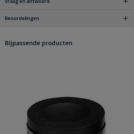
Vraag en antwoord
Geen vragen
Beoordelingen
Heb je zelf ook een vraag over
Stel jouw
Bijpassende producten
Schrijf zelf een beoordeling
vraag
dit product?
Je beoordeelt:
Flexibele rechte koppeling 36 mm -
50 mm
Uw waardering:
Naam