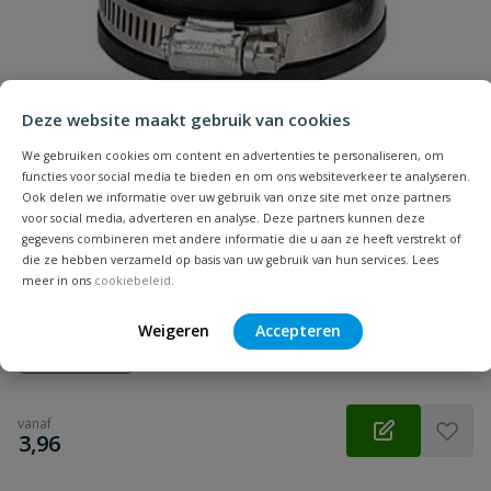
Samenvatting
Beoordeling
Deze website maakt gebruik van cookies
We gebruiken cookies om content en advertenties te personaliseren, om
functies voor social media te bieden en om ons websiteverkeer te analyseren.
Ook delen we informatie over uw gebruik van onze site met onze partners
voor social media, adverteren en analyse. Deze partners kunnen deze
Flexibele eindkap
gegevens combineren met andere informatie die u aan ze heeft verstrekt of
Beoordeling versturen
die ze hebben verzameld op basis van uw gebruik van hun services. Lees
Aansluiting: klem | Diameter: 20 t/m 360 mm | Kleur: zwart |
meer in ons
cookiebeleid
.
Keurmerk: KOMO
Weigeren
Accepteren
Op voorraad
vanaf
€
3,96