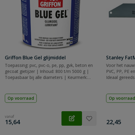
Griffon Blue Gel glijmiddel
Stanley Fa
Toepassing: pvc, pvc-o, pe, pp, gvk, beton en
Voor het nauwk
gecoat gietijzer | Inhoud: 800 t/m 5000 g |
PVC, PP, PE en
Toepasbaar bij alle diameters | Keurmerk:
Ideaal gereeds
KIWA
Op voorraad
Op voorraa
vanaf
€
€
15,64
22,45