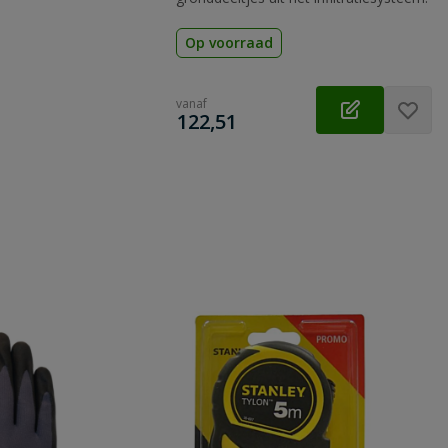
Op voorraad
vanaf
€
122,51