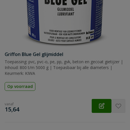
Griffon Blue Gel glijmiddel
Toepassing: pvc, pvc-o, pe, pp, gvk, beton en gecoat gietijzer |
Inhoud: 800 t/m 5000 g | Toepasbaar bij alle diameters |
Keurmerk: KIWA
Op voorraad
vanaf
€
15,64