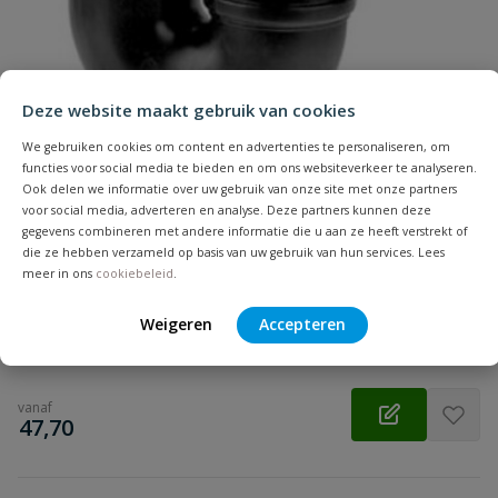
Samenvatting
Deze website maakt gebruik van cookies
Beoordeling
We gebruiken cookies om content en advertenties te personaliseren, om
functies voor social media te bieden en om ons websiteverkeer te analyseren.
Ook delen we informatie over uw gebruik van onze site met onze partners
voor social media, adverteren en analyse. Deze partners kunnen deze
gegevens combineren met andere informatie die u aan ze heeft verstrekt of
PP sifon 110 mm
die ze hebben verzameld op basis van uw gebruik van hun services. Lees
Beoordeling versturen
Aansluiting: manchet | Diameter: 110 mm | Kleur: zwart |
meer in ons
cookiebeleid
.
Keurmerk: KOMO
Weigeren
Accepteren
Op voorraad
vanaf
€
47,70