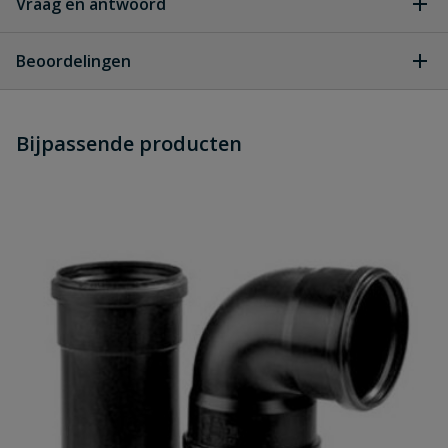
Vraag en antwoord
Geen vragen
Beoordelingen
Heb je zelf ook een vraag over
Stel jouw
Bijpassende producten
Schrijf zelf een beoordeling
vraag
dit product?
Je beoordeelt:
PP t-stuk zwart 3 x manchet 32 mm
x 32 mm 90°
Uw waardering:
Naam