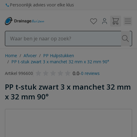
Ga naar de inhoud
Persoonlijk advies voor elke klus
Op werkdagen voor 15:00 uur besteld, vandaag verzonden
Home
/
Afvoer
/
PP Hulpstukken
/
PP t-stuk zwart 3 x manchet 32 mm x 32 mm 90°
0.0
-
Artikel 996600
0 reviews
PP t-stuk zwart 3 x manchet 32 mm
x 32 mm 90°