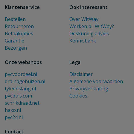
Klantenservice
Ook interessant
Bestellen
Over WitWay
Retourneren
Werken bij WitWay?
Betaalopties
Deskundig advies
Garantie
Kennisbank
Bezorgen
Onze webshops
Legal
pvcvoordeel.nl
Disclaimer
drainagebuizen.nl
Algemene voorwaarden
tyleenslang.nl
Privacyverklaring
pvcbuis.com
Cookies
schrikdraad.net
haxo.nl
pvc24.nl
Contact