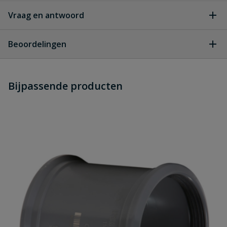
Vraag en antwoord
Geen vragen
Beoordelingen
Heb je zelf ook een vraag over
Stel jouw
Bijpassende producten
Schrijf zelf een beoordeling
vraag
dit product?
Je beoordeelt:
PVC bocht 15° manchet x spie 125
mm
Uw waardering: