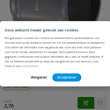
Naam
Samenvatting
Deze website maakt gebruik van cookies
Beoordeling
We gebruiken cookies om content en advertenties te personaliseren, om
functies voor social media te bieden en om ons websiteverkeer te analyseren.
Ook delen we informatie over uw gebruik van onze site met onze partners
voor social media, adverteren en analyse. Deze partners kunnen deze
gegevens combineren met andere informatie die u aan ze heeft verstrekt of
PVC overschuifmof
die ze hebben verzameld op basis van uw gebruik van hun services. Lees
Beoordeling versturen
Zonder stootrand | Diameter: 32 t/m 500 mm | Aansluiting:
meer in ons
cookiebeleid
.
manchet | Kleur: grijs | KOMO
Weigeren
Accepteren
Op voorraad
vanaf
€
2,70