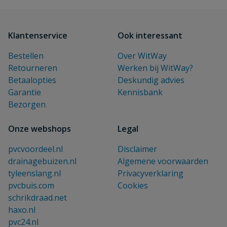
Klantenservice
Ook interessant
Bestellen
Over WitWay
Retourneren
Werken bij WitWay?
Betaalopties
Deskundig advies
Garantie
Kennisbank
Bezorgen
Onze webshops
Legal
pvcvoordeel.nl
Disclaimer
drainagebuizen.nl
Algemene voorwaarden
tyleenslang.nl
Privacyverklaring
pvcbuis.com
Cookies
schrikdraad.net
haxo.nl
pvc24.nl