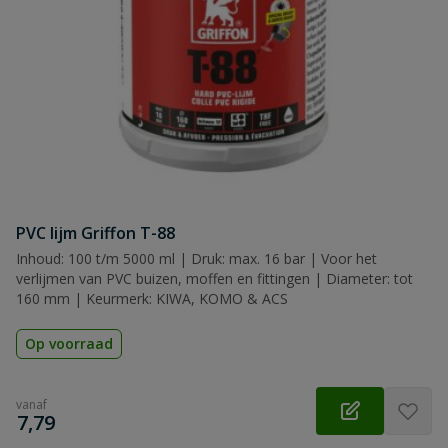
PVC lijm Griffon T-88
Inhoud: 100 t/m 5000 ml | Druk: max. 16 bar | Voor het
verlijmen van PVC buizen, moffen en fittingen | Diameter: tot
160 mm | Keurmerk: KIWA, KOMO & ACS
Op voorraad
vanaf
€
7,79