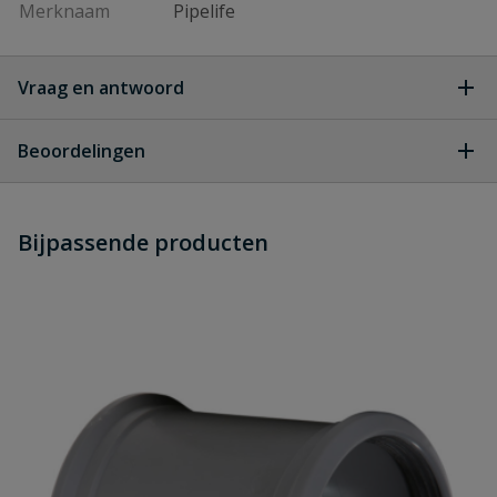
Merknaam
Pipelife
Vraag en antwoord
Geen vragen
Beoordelingen
Heb je zelf ook een vraag over
Stel jouw
Bijpassende producten
Schrijf zelf een beoordeling
vraag
dit product?
Je beoordeelt:
PVC bocht 15° manchet x spie 315
mm
Uw waardering: