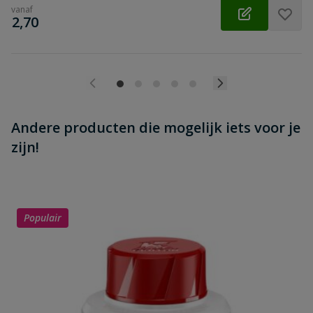
vanaf
€
2,70
Andere producten die mogelijk iets voor je
zijn!
Populair