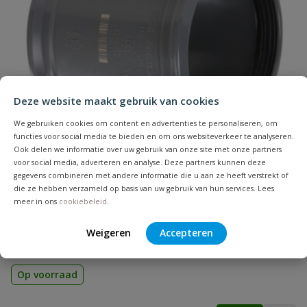
Naam
Samenvatting
Deze website maakt gebruik van cookies
Beoordeling
We gebruiken cookies om content en advertenties te personaliseren, om
functies voor social media te bieden en om ons websiteverkeer te analyseren.
Ook delen we informatie over uw gebruik van onze site met onze partners
voor social media, adverteren en analyse. Deze partners kunnen deze
gegevens combineren met andere informatie die u aan ze heeft verstrekt of
die ze hebben verzameld op basis van uw gebruik van hun services. Lees
PVC overschuifmof
meer in ons
cookiebeleid
.
Beoordeling versturen
Zonder stootrand | Diameter: 32 t/m 500 mm | Aansluiting:
manchet | Kleur: grijs | KOMO
Weigeren
Accepteren
Op voorraad