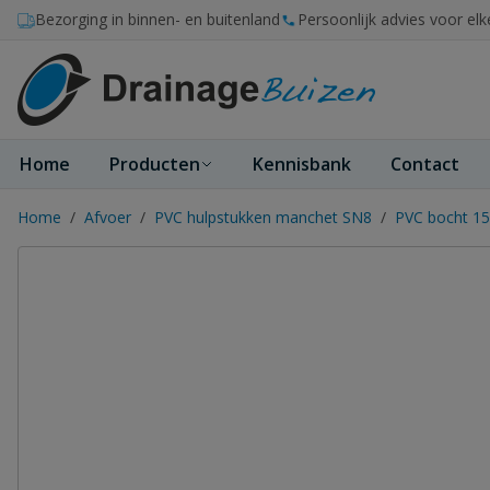
Ga naar de inhoud
Bezorging in binnen- en buitenland
Persoonlijk advies voor elk
Home
Producten
Kennisbank
Contact
Home
/
Afvoer
/
PVC hulpstukken manchet SN8
/
PVC bocht 1