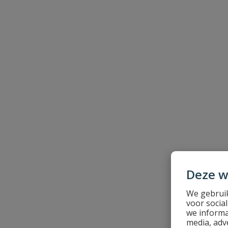
Beoordeling
Beoordeling versturen
Deze w
We gebruik
voor socia
we informa
media, adv