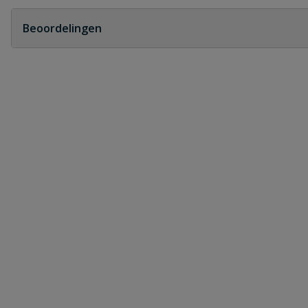
Geen vragen
Beoordelingen
Heb je zelf ook een vraag over dit product?
Schrijf zelf een beoordeling
Je beoordeelt:
PVC bocht 15° SN8 2x manchet 250 m
Uw waardering:
Naam
Samenvatting