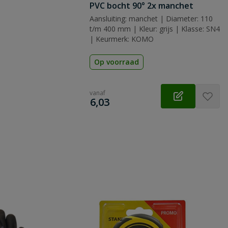
PVC bocht 90° 2x manchet
Aansluiting: manchet | Diameter: 110
t/m 400 mm | Kleur: grijs | Klasse: SN4
| Keurmerk: KOMO
Op voorraad
vanaf
€
6,03