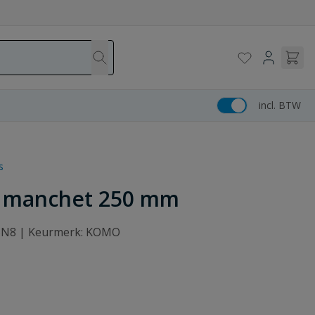
incl. BTW
s
x manchet 250 mm
: SN8 | Keurmerk: KOMO