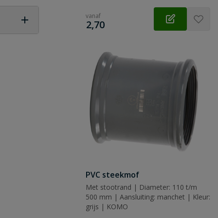
vanaf
€
2,70
 vraag
PVC steekmof
Met stootrand | Diameter: 110 t/m
500 mm | Aansluiting: manchet | Kleur:
grijs | KOMO