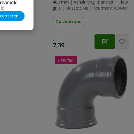
erzameld
400 mm | Aansluiting: manchet | Kleur:
id
.
grijs | Klasse: SN8 | Keurmerk: KOMO
cepteren
Op voorraad
vanaf
€
7,39
Populair