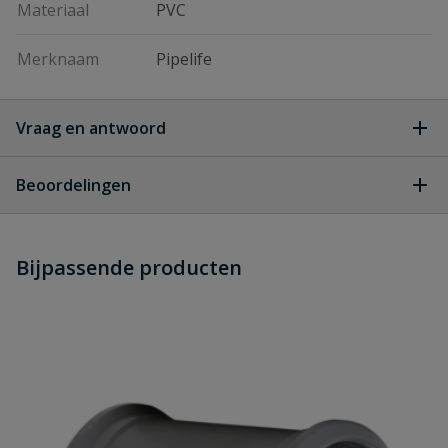
Materiaal
PVC
Merknaam
Pipelife
Vraag en antwoord
Geen vragen
Beoordelingen
Heb je zelf ook een vraag over
Stel jouw
Bijpassende producten
Schrijf zelf een beoordeling
vraag
dit product?
Je beoordeelt:
PVC bocht 90° SN8 2x manchet 160
mm
Uw waardering: