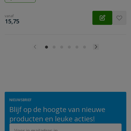
vanaf
€
15,75
NIEUWSBRIEF
Blijf op de hoogte van nieuwe
producten en leuke acties!
E-mailadres