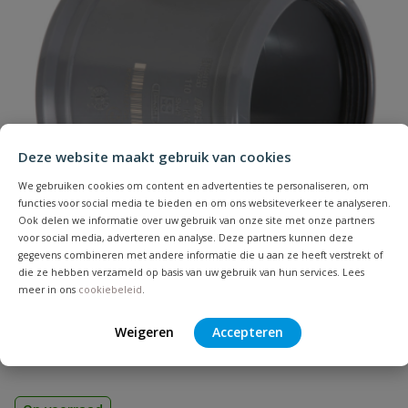
Naam
Samenvatting
Deze website maakt gebruik van cookies
We gebruiken cookies om content en advertenties te personaliseren, om
Beoordeling
functies voor social media te bieden en om ons websiteverkeer te analyseren.
Ook delen we informatie over uw gebruik van onze site met onze partners
voor social media, adverteren en analyse. Deze partners kunnen deze
gegevens combineren met andere informatie die u aan ze heeft verstrekt of
die ze hebben verzameld op basis van uw gebruik van hun services. Lees
meer in ons
cookiebeleid
.
PVC overschuifmof
Beoordeling versturen
Weigeren
Accepteren
Zonder stootrand | Diameter: 32 t/m 500 mm | Aansluiting:
manchet | Kleur: grijs | KOMO