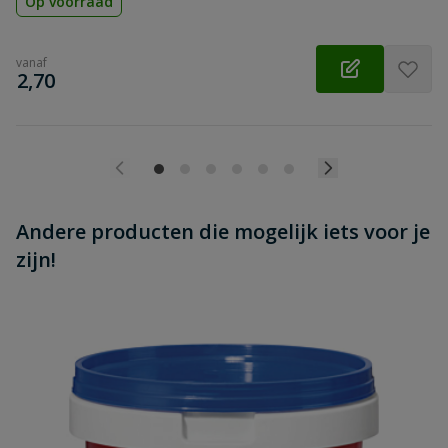
Op voorraad
vanaf
€
2,70
Andere producten die mogelijk iets voor je
zijn!