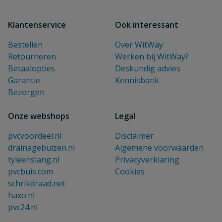
Klantenservice
Ook interessant
Bestellen
Over WitWay
Retourneren
Werken bij WitWay?
Betaalopties
Deskundig advies
Garantie
Kennisbank
Bezorgen
Onze webshops
Legal
pvcvoordeel.nl
Disclaimer
drainagebuizen.nl
Algemene voorwaarden
tyleenslang.nl
Privacyverklaring
pvcbuis.com
Cookies
schrikdraad.net
haxo.nl
pvc24.nl