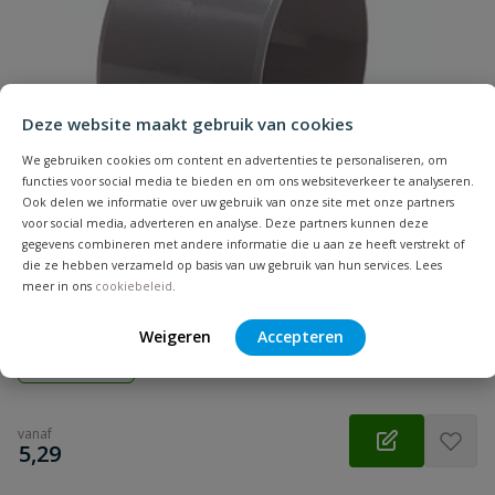
Naam
Samenvatting
Deze website maakt gebruik van cookies
Beoordeling
We gebruiken cookies om content en advertenties te personaliseren, om
functies voor social media te bieden en om ons websiteverkeer te analyseren.
Ook delen we informatie over uw gebruik van onze site met onze partners
voor social media, adverteren en analyse. Deze partners kunnen deze
gegevens combineren met andere informatie die u aan ze heeft verstrekt of
PVC klemzadel
die ze hebben verzameld op basis van uw gebruik van hun services. Lees
Beoordeling versturen
meer in ons
cookiebeleid
.
Aansluiting: inwendig lijm | Diameter: 75 t/m 125 mm | Kleur:
grijs | Keurmerk: KOMO
Weigeren
Accepteren
Op voorraad
vanaf
€
5,29