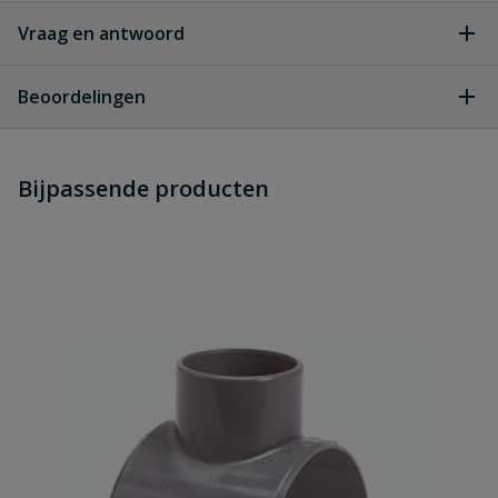
Vraag en antwoord
Geen vragen
Beoordelingen
Heb je zelf ook een vraag over
Stel jouw
Bijpassende producten
Schrijf zelf een beoordeling
vraag
dit product?
Je beoordeelt:
PVC HWA verloopring 100 mm x 110
mm
Uw waardering: