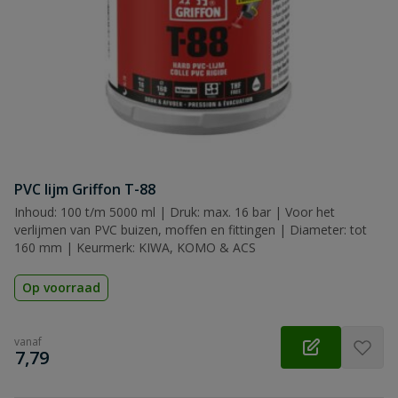
PVC lijm Griffon T-88
Inhoud: 100 t/m 5000 ml | Druk: max. 16 bar | Voor het
verlijmen van PVC buizen, moffen en fittingen | Diameter: tot
160 mm | Keurmerk: KIWA, KOMO & ACS
Op voorraad
vanaf
€
7,79