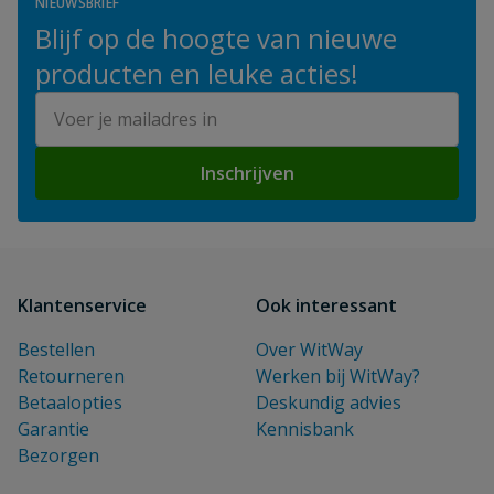
NIEUWSBRIEF
Blijf op de hoogte van nieuwe
producten en leuke acties!
E-mailadres
Inschrijven
Klantenservice
Ook interessant
Bestellen
Over WitWay
Retourneren
Werken bij WitWay?
Betaalopties
Deskundig advies
Garantie
Kennisbank
Bezorgen