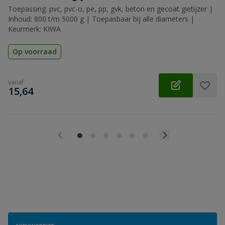
Toepassing: pvc, pvc-o, pe, pp, gvk, beton en gecoat gietijzer |
Inhoud: 800 t/m 5000 g | Toepasbaar bij alle diameters |
Keurmerk: KIWA
Op voorraad
vanaf
€
15,64