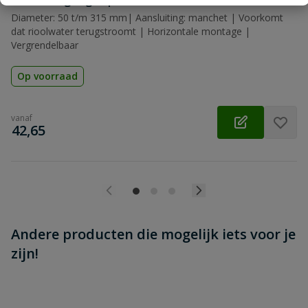
Riool terugslagklep
Beoordeling versturen
Diameter: 50 t/m 315 mm| Aansluiting: manchet | Voorkomt
dat rioolwater terugstroomt | Horizontale montage |
Vergrendelbaar
Op voorraad
vanaf
€
42,65
Andere producten die mogelijk iets voor je
zijn!