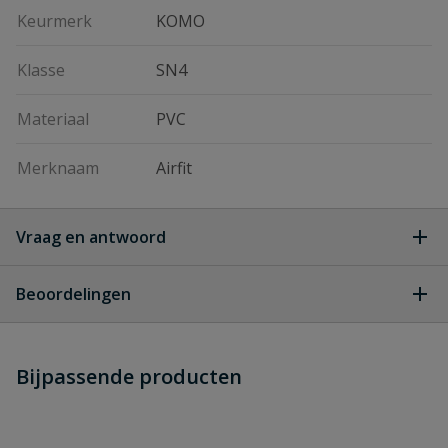
Keurmerk
KOMO
Klasse
SN4
Materiaal
PVC
Merknaam
Airfit
Vraag en antwoord
Geen vragen
Beoordelingen
Heb je zelf ook een vraag over
Stel jouw
Bijpassende producten
Schrijf zelf een beoordeling
vraag
dit product?
Je beoordeelt:
Airfit PVC klemzadel 45° klem x
manchet 250 x 125 mm