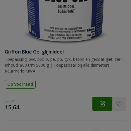
Griffon Blue Gel glijmiddel
Toepassing: pvc, pvc-o, pe, pp, gvk, beton en gecoat gietijzer |
Inhoud: 800 t/m 5000 g | Toepasbaar bij alle diameters |
Keurmerk: KIWA
Op voorraad
vanaf
€
15,64