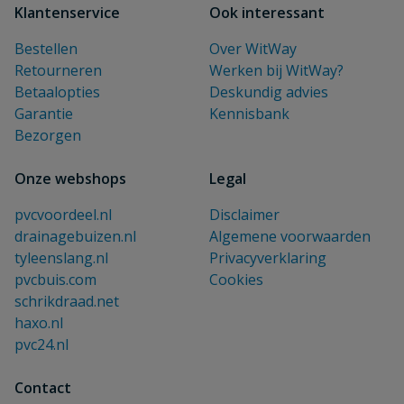
Klantenservice
Ook interessant
Bestellen
Over WitWay
Retourneren
Werken bij WitWay?
Betaalopties
Deskundig advies
Garantie
Kennisbank
Bezorgen
Onze webshops
Legal
pvcvoordeel.nl
Disclaimer
drainagebuizen.nl
Algemene voorwaarden
tyleenslang.nl
Privacyverklaring
pvcbuis.com
Cookies
schrikdraad.net
haxo.nl
pvc24.nl
Contact