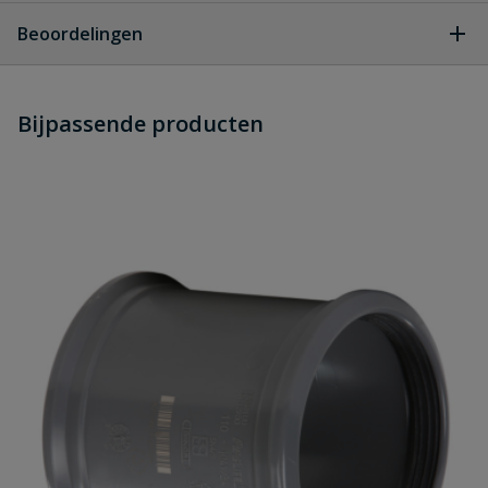
Geen vragen
Beoordelingen
Heb je zelf ook een vraag over
Stel jouw
Bijpassende producten
Schrijf zelf een beoordeling
vraag
dit product?
Je beoordeelt:
PVC zettingsmof SN8 160 mm
Uw waardering:
Naam
Samenvatting