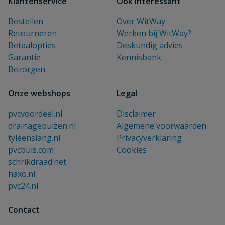
Klantenservice
Ook interessant
Bestellen
Over WitWay
Retourneren
Werken bij WitWay?
Betaalopties
Deskundig advies
Garantie
Kennisbank
Bezorgen
Onze webshops
Legal
pvcvoordeel.nl
Disclaimer
drainagebuizen.nl
Algemene voorwaarden
tyleenslang.nl
Privacyverklaring
pvcbuis.com
Cookies
schrikdraad.net
haxo.nl
pvc24.nl
Contact